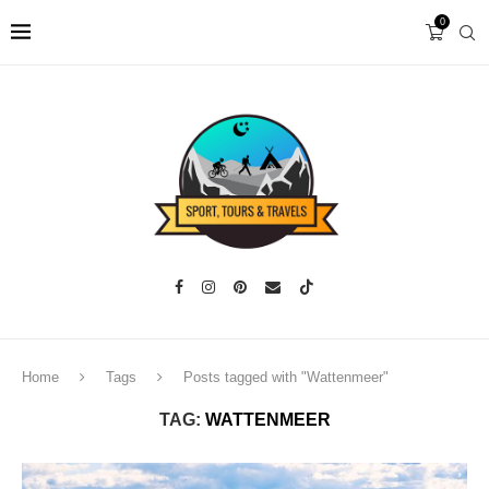
0
Home
Tags
Posts tagged with "Wattenmeer"
TAG:
WATTENMEER