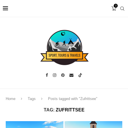
0
Home
Tags
Posts tagged with "Zufrittsee"
TAG:
ZUFRITTSEE