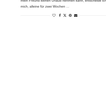
mein Freund keinen Urlaub nehmen kann, entscheide ic
mich, alleine für zwei Wochen …