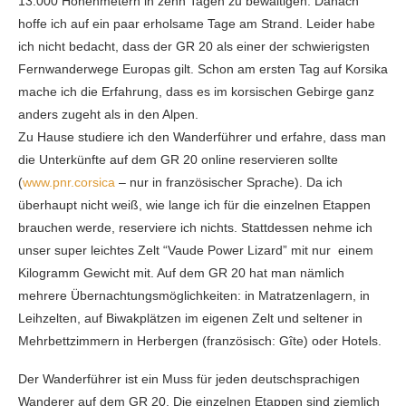
13.000 Höhenmetern in zehn Tagen zu bewältigen. Danach
hoffe ich auf ein paar erholsame Tage am Strand. Leider habe
ich nicht bedacht, dass der GR 20 als einer der schwierigsten
Fernwanderwege Europas gilt. Schon am ersten Tag auf Korsika
mache ich die Erfahrung, dass es im korsischen Gebirge ganz
anders zugeht als in den Alpen.
Zu Hause studiere ich den Wanderführer und erfahre, dass man
die Unterkünfte auf dem GR 20 online reservieren sollte
(
www.pnr.corsica
– nur in französischer Sprache). Da ich
überhaupt nicht weiß, wie lange ich für die einzelnen Etappen
brauchen werde, reserviere ich nichts. Stattdessen nehme ich
unser super leichtes Zelt “Vaude Power Lizard” mit nur einem
Kilogramm Gewicht mit. Auf dem GR 20 hat man nämlich
mehrere Übernachtungsmöglichkeiten: in Matratzenlagern, in
Leihzelten, auf Biwakplätzen im eigenen Zelt und seltener in
Mehrbettzimmern in Herbergen (französisch: Gîte) oder Hotels.
Der Wanderführer ist ein Muss für jeden deutschsprachigen
Wanderer auf dem GR 20. Die einzelnen Etappen sind ziemlich