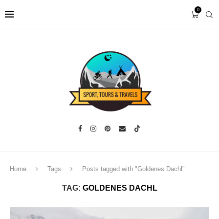
0
Home
Tags
Posts tagged with "Goldenes Dachl"
TAG:
GOLDENES DACHL