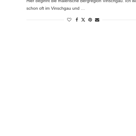
Hier beginnt die malerische Bergregion Vinschgau. Ich w
schon oft im Vinschgau und …