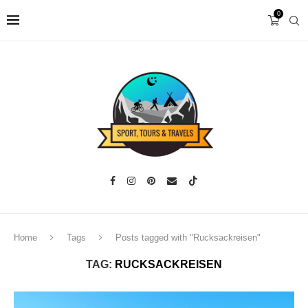
0
Home
Tags
Posts tagged with "Rucksackreisen"
TAG:
RUCKSACKREISEN