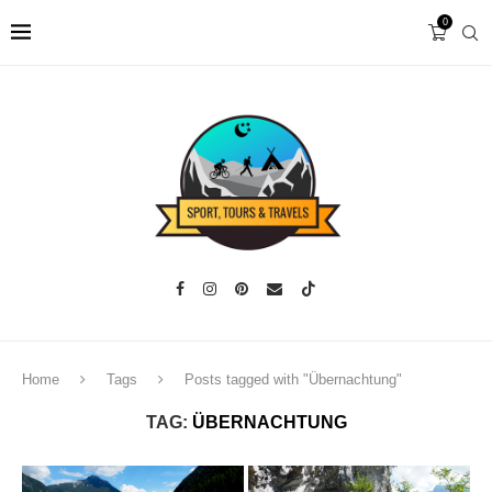
0
Home
Tags
Posts tagged with "Übernachtung"
TAG:
ÜBERNACHTUNG