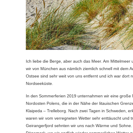
Ich liebe die Berge, aber auch das Meer. Am Mittelmeer 
wir von München aus nämlich ziemlich schnell mit dem A
Ostsee sind sehr weit von uns entfernt und ich war dort n
Nordseeküste.
In den Sommerferien 2019 unternahmen wir eine große N
Nordosten Polens, die in der Nähe der litauischen Gren
Klaipeda – Trelleborg. Nach zwei Tagen in Schweden, erk
waren wir vom verregneten Wetter sehr enttäuscht und 
Geirangerfjord sehnten wir uns nach Wärme und Sohne.
Dänemark, wo wir endlich wieder sommerliches Wetter g