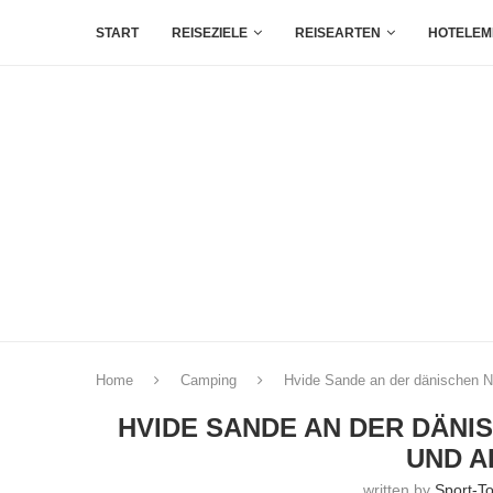
START
REISEZIELE
REISEARTEN
HOTELEM
Home
Camping
Hvide Sande an der dänischen No
HVIDE SANDE AN DER DÄNI
UND A
written by
Sport-T