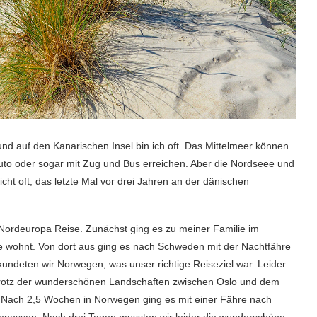
und auf den Kanarischen Insel bin ich oft. Das Mittelmeer können
uto oder sogar mit Zug und Bus erreichen. Aber die Nordseee und
icht oft; das letzte Mal vor drei Jahren an der dänischen
ordeuropa Reise. Zunächst ging es zu meiner Familie im
ze wohnt. Von dort aus ging es nach Schweden mit der Nachtfähre
undeten wir Norwegen, was unser richtige Reiseziel war. Leider
trotz der wunderschönen Landschaften zwischen Oslo und dem
 Nach 2,5 Wochen in Norwegen ging es mit einer Fähre nach
enossen. Nach drei Tagen mussten wir leider die wunderschöne