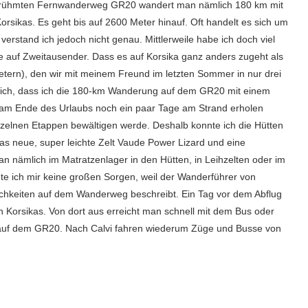
m berühmten Fernwanderweg GR20 wandert man nämlich 180 km mit
sikas. Es geht bis auf 2600 Meter hinauf. Oft handelt es sich um
verstand ich jedoch nicht genau. Mittlerweile habe ich doch viel
e auf Zweitausender. Dass es auf Korsika ganz anders zugeht als
rn), den wir mit meinem Freund im letzten Sommer in nur drei
 ich, dass ich die 180-km Wanderung auf dem GR20 mit einem
am Ende des Urlaubs noch ein paar Tage am Strand erholen
inzelnen Etappen bewältigen werde. Deshalb konnte ich die Hütten
as neue, super leichte Zelt Vaude Power Lizard und eine
 nämlich im Matratzenlager in den Hütten, in Leihzelten oder im
te ich mir keine großen Sorgen, weil der Wanderführer von
lichkeiten auf dem Wanderweg beschreibt. Ein Tag vor dem Abflug
n Korsikas. Von dort aus erreicht man schnell mit dem Bus oder
auf dem GR20. Nach Calvi fahren wiederum Züge und Busse von