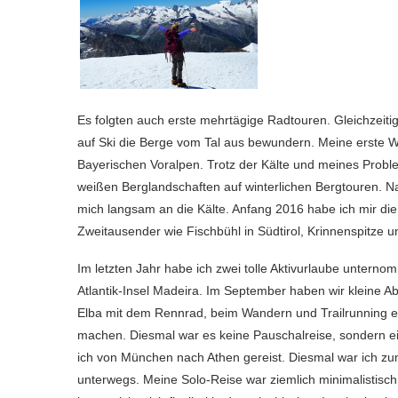
Es folgten auch erste mehrtägige Radtouren. Gleichzeit
auf Ski die Berge vom Tal aus bewundern. Meine erste 
Bayerischen Voralpen. Trotz der Kälte und meines Probl
weißen Berglandschaften auf winterlichen Bergtouren. Na
mich langsam an die Kälte. Anfang 2016 habe ich mir d
Zweitausender wie Fischbühl in Südtirol, Krinnenspitze 
Im letzten Jahr habe ich zwei tolle Aktivurlaube unter
Atlantik-Insel Madeira. Im September haben wir kleine Abe
Elba mit dem Rennrad, beim Wandern und Trailrunning erl
machen. Diesmal war es keine Pauschalreise, sondern ei
ich von München nach Athen gereist. Diesmal war ich z
unterwegs. Meine Solo-Reise war ziemlich minimalistisc