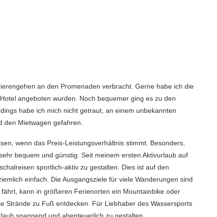
azierengehen an den Promenaden verbracht. Gerne habe ich die
m Hotel angeboten wurden. Noch bequemer ging es zu den
dings habe ich mich nicht getraut, an einem unbekannten
ind den Mietwagen gefahren.
isen, wenn das Preis-Leistungsverhältnis stimmt. Besonders,
 sehr bequem und günstig. Seit meinem ersten Aktivurlaub auf
halreisen sportlich-aktiv zu gestalten. Dies ist auf den
ziemlich einfach. Die Ausgangsziele für viele Wanderungen sind
fährt, kann in größeren Ferienorten ein Mountainbike oder
ie Strände zu Fuß entdecken. Für Liebhaber des Wassersports
Urlaub spannend und abenteuerlich zu gestalten.