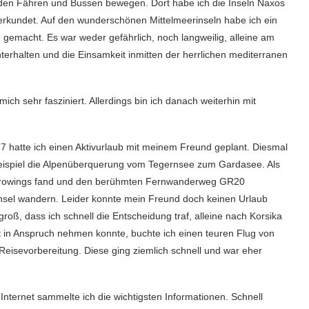
mit den Fähren und Bussen bewegen. Dort habe ich die Inseln Naxos
erkundet. Auf den wunderschönen Mittelmeerinseln habe ich ein
gemacht. Es war weder gefährlich, noch langweilig, alleine am
nterhalten und die Einsamkeit inmitten der herrlichen mediterranen
ich sehr fasziniert. Allerdings bin ich danach weiterhin mit
 hatte ich einen Aktivurlaub mit meinem Freund geplant. Diesmal
Beispiel die Alpenüberquerung vom Tegernsee zum Gardasee. Als
 Eurowings fand und den berühmten Fernwanderweg GR20
Insel wandern. Leider konnte mein Freund doch keinen Urlaub
oß, dass ich schnell die Entscheidung traf, alleine nach Korsika
ht in Anspruch nehmen konnte, buchte ich einen teuren Flug von
eisevorbereitung. Diese ging ziemlich schnell und war eher
ernet sammelte ich die wichtigsten Informationen. Schnell