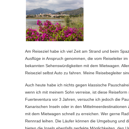
Am Reiseziel habe ich viel Zeit am Strand und beim Sp
Ausflüge in Anspruch genommen, die vom Reiseleiter i
bekannten Sehenswürdigkeiten mit dem Mietwagen. Aller
Reiseziel selbst Auto zu fahren. Meine Reisebegleiter s
Auch heute habe ich nichts gegen klassische Pauschalre
wenn ich mit meinem Sohn verreise, ist diese Reiseform
Fuerteventura vor 3 Jahren, versuche ich jedoch die Pausc
Kanarischen Inseln oder in den Mittelmeerdestinationen 
mit dem Mietwagen schnell zu erreichen. Wer gerne Rad 
Rennrad leihen. Die Läufer können die Umgebung und d
bieten die Inseln ebenfalls perfekte Möglichkeiten, den 