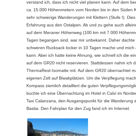
verstand ich, dass ich nicht viel planen kann. Auf de
ca. 15.000 Höhenmetern vom Norden bis in den Süden Kor
sehr schwierige Wanderungen mit Klettern (Stufe I). Dies 
Erfahrung aus den Ostalpen. Ab und zu gehe auch allein
auf dem Meraner Höhenweg (100 km mit 7.000 Höhenmete
Tagen begangen sind, war mir unbekannt. Daher dachte
schweren Rucksack locker in 10 Tagen mache und mich 
kann. Aber ich hatte keine Ahnung, wie schnell ich die e
auf dem GR20 nicht reservieren. Stattdessen nahm ich d
ThermaRest-Isomatte mit. Auf dem GR20 übernachtet man
eigenen Zelt auf Biwakplätzen. Um die Verpflegung mach
Kompass ziemlich detailliert die guten Verpflegungsmög
buchte ich eine Übernachtung im Hotel in Calvi im Norde
Taxi Calanzana, den Ausgangspunkt für die Wanderung 
Bastia. Den Fahrplan für den Zug fand ich im Internet.