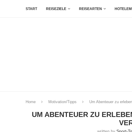
START
REISEZIELE
REISEARTEN
HOTELEM
Home
Motivation/Tipps
Um Abenteuer zu erlebe
UM ABENTEUER ZU ERLEBE
VE
written by
Sport-T