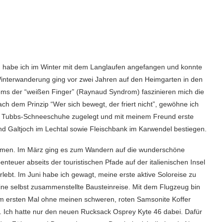
ig habe ich im Winter mit dem Langlaufen angefangen und konnte
Winterwanderung ging vor zwei Jahren auf den Heimgarten in den
ems der “weißen Finger” (Raynaud Syndrom) faszinieren mich die
ch dem Prinzip “Wer sich bewegt, der friert nicht”, gewöhne ich
ie Tubbs-Schneeschuhe zugelegt und mit meinem Freund erste
und Galtjoch im Lechtal sowie Fleischbank im Karwendel bestiegen.
nommen. Im März ging es zum Wandern auf die wunderschöne
nteuer abseits der touristischen Pfade auf der italienischen Insel
ebt. Im Juni habe ich gewagt, meine erste aktive Soloreise zu
ne selbst zusammenstellte Bausteinreise. Mit dem Flugzeug bin
um ersten Mal ohne meinen schweren, roten Samsonite Koffer
h. Ich hatte nur den neuen Rucksack Osprey Kyte 46 dabei. Dafür